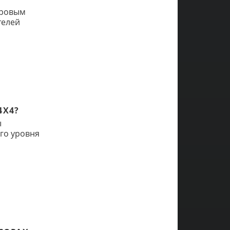
тровым
телей
4X4?
ы
го уровня