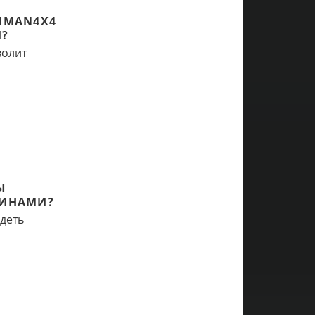
NMAN4X4
?
волит
Ы
ЖИНАМИ?
идеть