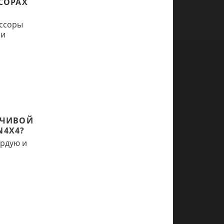
СОРАХ
ессоры
ни
ЙЧИВОЙ
N4X4?
ердую и